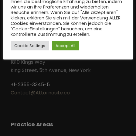
Ihnen die bestmögliche Erfahrung zu bieten, indem
wir uns an Ihre Präferenzen und wiederholten
Besuche erinnern. Wenn Sie auf "Alle akzeptieren"
klicken, erklären Sie sich mit der Verwendung ALLER
Cookies einverstanden. Sie können jedoch die
"Cookie-Einstellungen" besuchen, um eine
kontrollierte Zustimmung zu erteilen.
Contact Info
Cookie Settings
Accept All
Box 3233
1810 Kings Way
King Street, 5th Avenue, New York
+1-2355-3345-5
Contact@Attornasite.co
Practice Areas