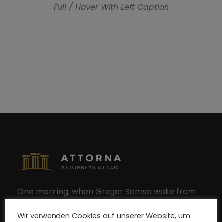
Full / Hover With Left Caption
One morning, when Gregor Samsa woke from
troubled dreams, he found himself transformed
Wir verwenden Cookies auf unserer Website, um
in his bed into.